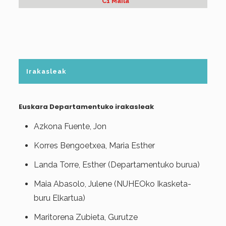
C1 Maila
Irakasleak
Euskara Departamentuko irakasleak
Azkona Fuente, Jon
Korres Bengoetxea, Maria Esther
Landa Torre, Esther (Departamentuko burua)
Maia Abasolo, Julene (NUHEOko Ikasketa-
buru Elkartua)
Maritorena Zubieta, Gurutze