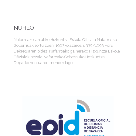
NUHEO
Nafarroako Urrutiko Hizkuntza Eskola Ofiziala Nafarroako
Gobernuak sortu zuen, 1993ko azaroan, 339/1993 Foru
Dekretuaren bidez. Nafarroako gainerako Hizkuntza Eskola
Ofizialak bezala Nafarroako Gobernuko Hezkuntza
Departamentuaren mende dago.