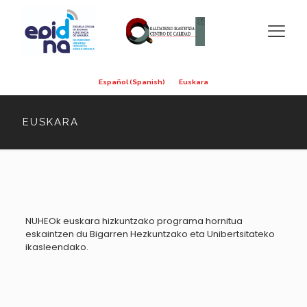
Español
(
Spanish
)
Euskara
EUSKARA
NUHEOk euskara hizkuntzako programa hornitua
eskaintzen du Bigarren Hezkuntzako eta Unibertsitateko
ikasleendako.