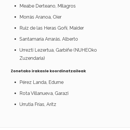
Meabe Derteano, Milagros
Morrás Aranoa, Oier
Ruiz de las Heras Goñi, Maider
Santamaría Arrarás. Alberto
Urrezti Lezertua, Garbiñe (NUHEOko
Zuzendaria)
Zonetako irakasle koordinatzaileak
Pérez Landa, Edurne
Rota Villanueva, Garazi
Urrutia Frías, Aritz