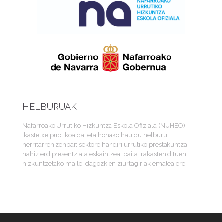
HELBURUAK
Nafarroako Urrutiko Hizkuntza Eskola Ofiziala (NUHEO)
ikastetxe publikoa da, eta honako hau du helburu:
herritarren zenbait sektore handiri urrutiko prestakuntza
nahiz erdipresentziala eskaintzea, baita irakasten dituen
hizkuntzetako mailei dagozkien ziurtagiriak ematea ere.