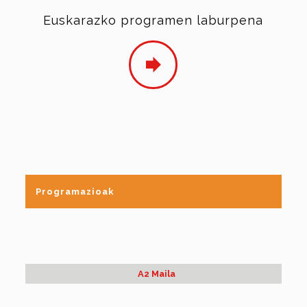
Euskarazko programen laburpena
Programazioak
A2 Maila