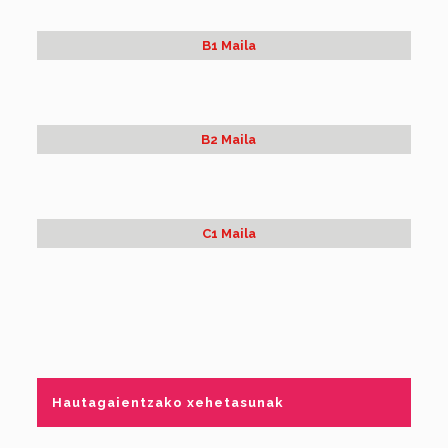
B1 Maila
B2 Maila
C1 Maila
Hautagaientzako xehetasunak